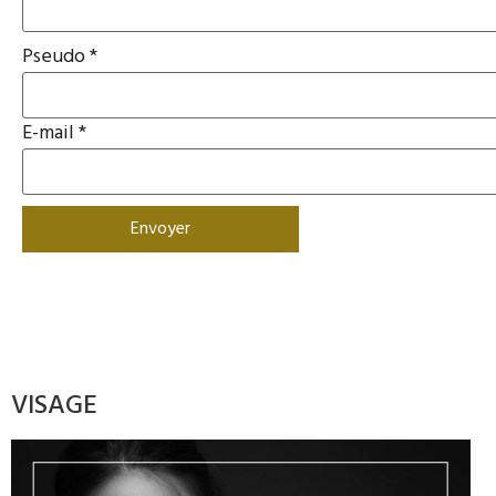
Pseudo
*
E-mail
*
VISAGE