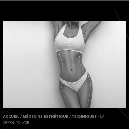
ACCUEIL
/
MÉDECINE ESTHÉTIQUE
/
TECHNIQUES
/
LA
CRYOLIPOLYSE