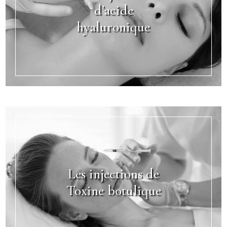
d’acide
hyaluronique
Les injections de
Toxine botulique