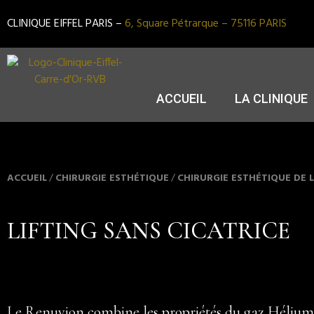
CLINIQUE EIFFEL PARIS –
6, Square Pétrarque – 75116 PARIS
ACCUEIL
LA CLINIQUE
ACCUEIL
/
CHIRURGIE ESTHÉTIQUE
/
CHIRURGIE ESTHÉTIQUE DE 
LIFTING SANS CICATRICE
Le Renuvion combine les propriétés du gaz Hélium 