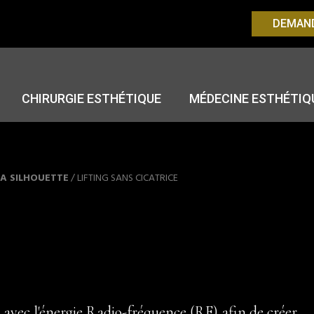
DEMAND
CHIRURGIE ESTHÉTIQUE
MÉDECINE ESTHÉTIQ
LA SILHOUETTE
/
LIFTING SANS CICATRICE
avec l'énergie Radio-fréquence (RF) afin de créer